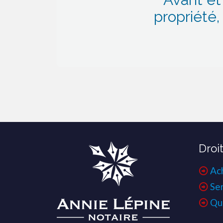
propriété
Droi
Ac
Se
Qu