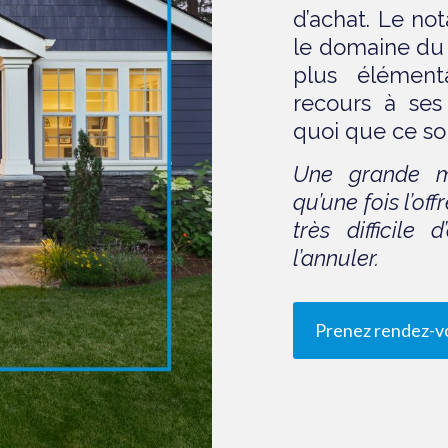
d’achat. Le no
le domaine du 
plus élémenta
recours à ses
quoi que ce soit
Une grande ma
qu’une fois l’off
très difficile
l’annuler.
Prenez rendez-v