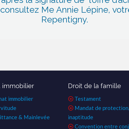
,
consultez Me Annie Lépine, votre
Repentigny.
t immobilier
Droit de la famille
hat immobilier
Testament
rvitude
Mandat de protection
ittance & Mainlevée
inaptitude
Convention entre conj